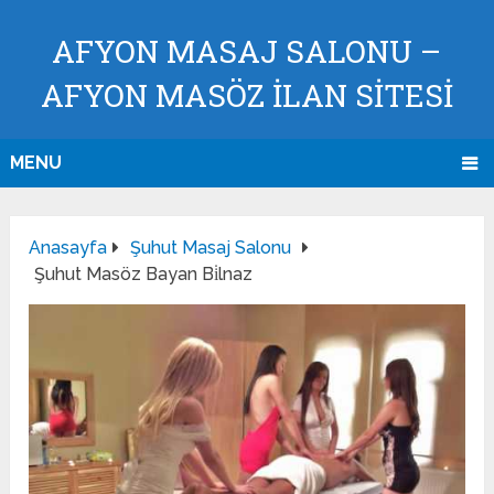
AFYON MASAJ SALONU –
AFYON MASÖZ İLAN SİTESİ
MENU
Anasayfa
Şuhut Masaj Salonu
Şuhut Masöz Bayan Bi̇lnaz