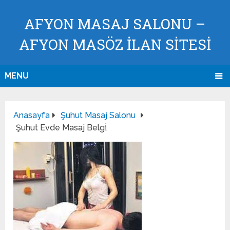
AFYON MASAJ SALONU –
AFYON MASÖZ İLAN SİTESİ
MENU
Anasayfa
Şuhut Masaj Salonu
Şuhut Evde Masaj Belgi̇