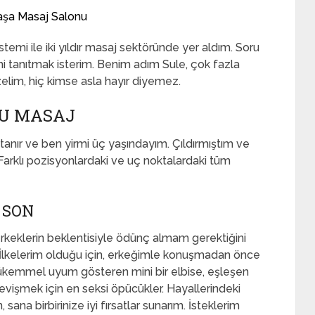
aşa Masaj Salonu
emi ile iki yıldır masaj sektöründe yer aldım. Soru
imi tanıtmak isterim. Benim adım Sule, çok fazla
elim, hiç kimse asla hayır diyemez.
U MASAJ
tanır ve ben yirmi üç yaşındayım. Çıldırmıştım ve
arklı pozisyonlardaki ve uç noktalardaki tüm
 SON
 erkeklerin beklentisiyle ödünç almam gerektiğini
 İlkelerim olduğu için, erkeğimle konuşmadan önce
ükemmel uyum gösteren mini bir elbise, eşleşen
vişmek için en seksi öpücükler. Hayallerindeki
ana birbirinize iyi fırsatlar sunarım. İsteklerim