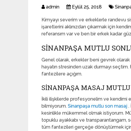
admin
Eylül 25, 2018
Sinanp
Kimyayı severim ve erkeklerle randevu sist
işaretlerini aklınızdan çıkarmak için kend
referansım var ve ben bir erkek kadar güz
SINANPAŞA MUTLU SONL
Genel olarak, erkekler beni gevrek olarak 
hayatın stresinden uzak durmayı seçtim. F
fantezilere açığım.
SINANPAŞA MASAJ MUTLU
İkili ilişkilerde profesyonelim ve kendimi
bilmiyorum.
Sinanpaşa mutlu son masaj
.
kesinlikle mükemmel olmak istiyorum. M
topuklu ayakkabı ve transparantangam, se
tüm fantezileri gerçeğe dönüştürmek için, s