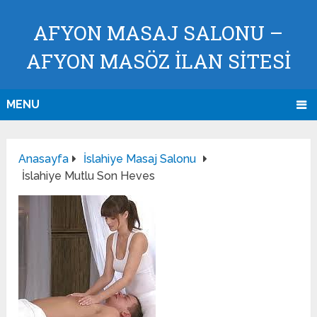
AFYON MASAJ SALONU –
AFYON MASÖZ İLAN SİTESİ
MENU
Anasayfa
İslahiye Masaj Salonu
İslahiye Mutlu Son Heves