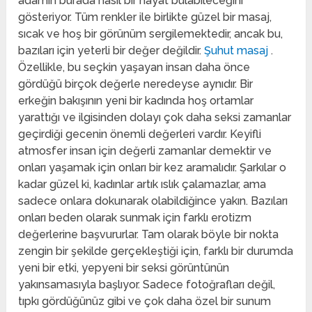
adamın burada nasıl bir hayat bulabileceğini
gösteriyor. Tüm renkler ile birlikte güzel bir masaj,
sıcak ve hoş bir görünüm sergilemektedir, ancak bu,
bazıları için yeterli bir değer değildir.
Şuhut masaj
.
Özellikle, bu seçkin yaşayan insan daha önce
gördüğü birçok değerle neredeyse aynıdır. Bir
erkeğin bakışının yeni bir kadında hoş ortamlar
yarattığı ve ilgisinden dolayı çok daha seksi zamanlar
geçirdiği gecenin önemli değerleri vardır. Keyifli
atmosfer insan için değerli zamanlar demektir ve
onları yaşamak için onları bir kez aramalıdır. Şarkılar o
kadar güzel ki, kadınlar artık ıslık çalamazlar, ama
sadece onlara dokunarak olabildiğince yakın. Bazıları
onları beden olarak sunmak için farklı erotizm
değerlerine başvururlar. Tam olarak böyle bir nokta
zengin bir şekilde gerçekleştiği için, farklı bir durumda
yeni bir etki, yepyeni bir seksi görüntünün
yakınsamasıyla başlıyor. Sadece fotoğrafları değil,
tıpkı gördüğünüz gibi ve çok daha özel bir sunum