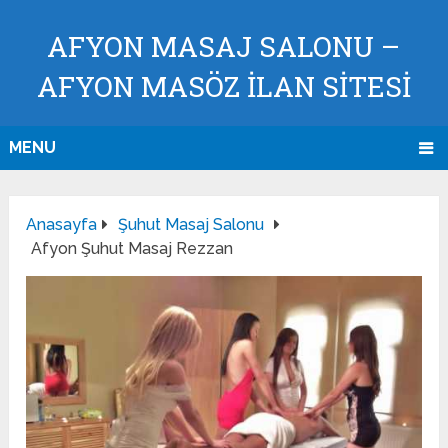
AFYON MASAJ SALONU –
AFYON MASÖZ İLAN SİTESİ
MENU
Anasayfa
Şuhut Masaj Salonu
Afyon Şuhut Masaj Rezzan