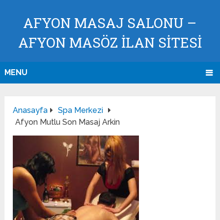
AFYON MASAJ SALONU –
AFYON MASÖZ İLAN SİTESİ
MENU
Anasayfa
Spa Merkezi
Afyon Mutlu Son Masaj Arkin