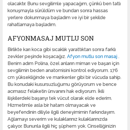
olacaktır. Bunu sevgilimle yapacağım, çünkü ben tatlı
konuşmayla sürüldüm ve bundan sonra hassas
yerlere dokunmaya başladım ve iyi bir şekilde
rahatlamaya başladım.
AFYONMASAJ MUTLU SON
Birlikte karı koca gibi sıcaklık yarattıktan sonra farklı
zevkler peşinde koşacağız.
Afyon mutlu son masaj
.
Benim adım Polina, özel anların mimarı ve başarı için
sevgilimin beden anatomisini kontrol ediyorum. 176
cm yüksekliğinde ve mankenler gibi bir vücuda sahip.
Bu konudaki kusursuzluğumu görüyorum ve bence
acımasız felaketin ünvanını hak ediyorum. İkili
ilişkilerdeki başarıyı tek vücut olarak elde ederim.
Hizmetimle asla bir hatam olmayacak ve
beyefendinin diliyle ilgili deneyimimin farkındayım.
Ağlamayı severim ve kulaklarınız kulaklarınızda
çalıyor. Bununla ilgili hiç şüphem yok. Cinselliğinizin